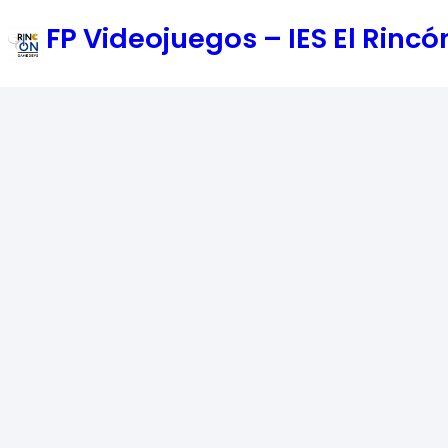
Saltar
FP Videojuegos – IES El Rin
al
contenido