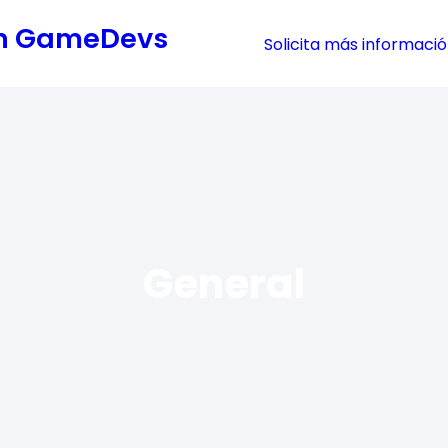
cón GameDevs
Solicita más informaci
General