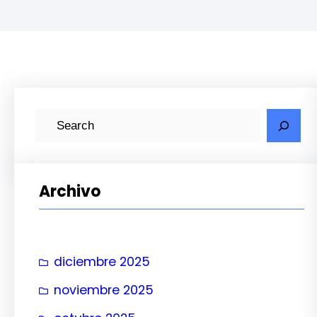
B
u
s
c
Archivo
a
r
diciembre 2025
noviembre 2025