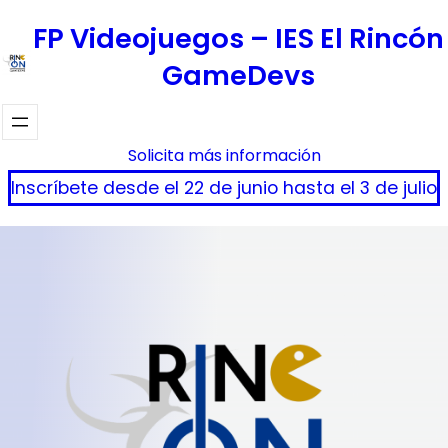
Saltar
FP Videojuegos – IES El Rincón
al
GameDevs
contenido
Solicita más información
Inscríbete desde el 22 de junio hasta el 3 de julio