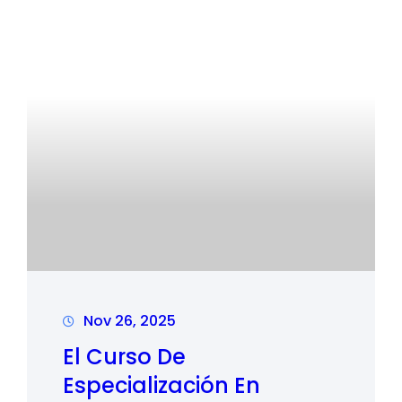
L
L
E
R
D
E
C
O
N
C
E
P
Nov 26, 2025
T
El Curso De
A
Especialización En
R