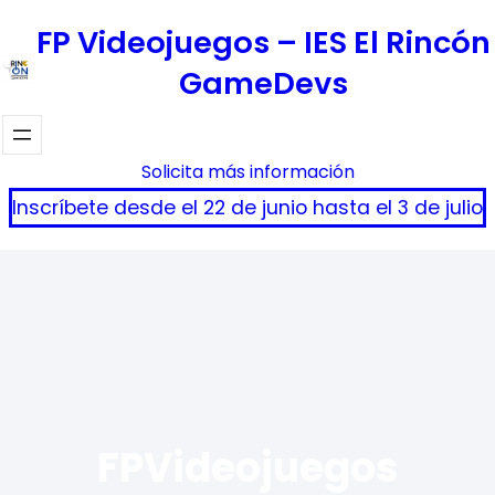
Saltar
FP Videojuegos – IES El Rincón
al
GameDevs
contenido
Solicita más información
Inscríbete desde el 22 de junio hasta el 3 de julio
FPVideojuegos