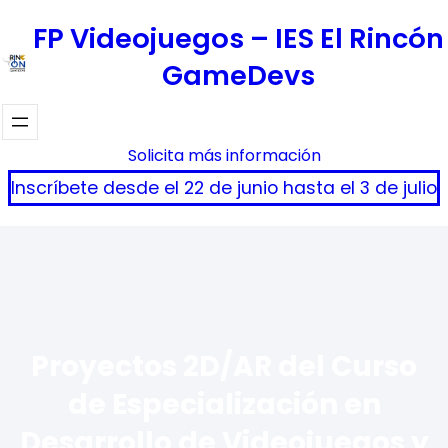
Saltar
FP Videojuegos – IES El Rincón
al
GameDevs
contenido
Solicita más información
Inscríbete desde el 22 de junio hasta el 3 de julio
Proyectos 2D/AR del Curso
de Especialización en
Desarrollo de Videojuegos y