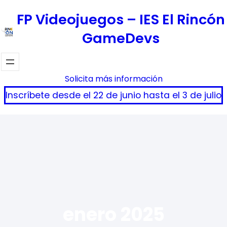
Saltar
FP Videojuegos – IES El Rincón
al
GameDevs
contenido
Solicita más información
Inscríbete desde el 22 de junio hasta el 3 de julio
enero 2025