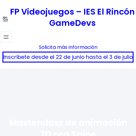
Saltar
FP Videojuegos – IES El Rincón
al
GameDevs
contenido
Solicita más información
Inscríbete desde el 22 de junio hasta el 3 de julio
Masterclass de animación
2D con Spine