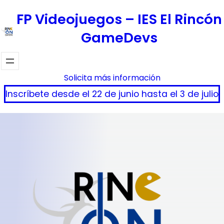
Saltar
FP Videojuegos – IES El Rincón
al
GameDevs
contenido
Solicita más información
Inscríbete desde el 22 de junio hasta el 3 de julio