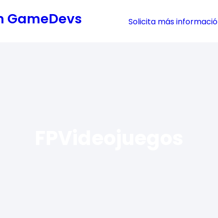
cón GameDevs
Solicita más informaci
FPVideojuegos