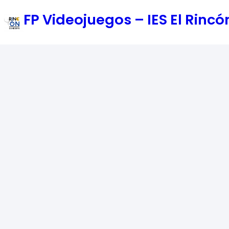
Saltar
FP Videojuegos – IES El Rin
al
contenido