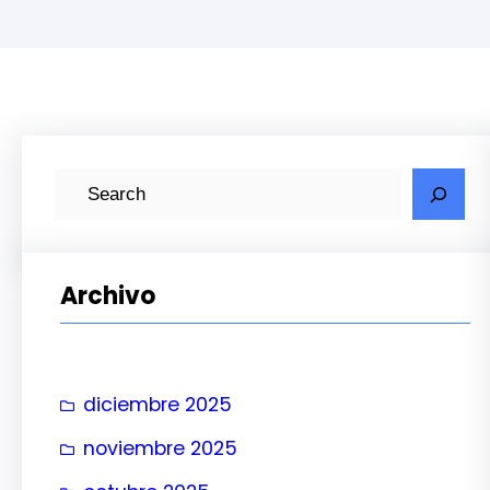
B
u
s
c
Archivo
a
r
diciembre 2025
noviembre 2025