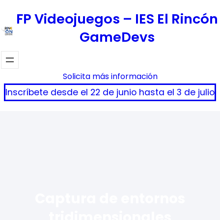
Saltar
FP Videojuegos – IES El Rincón
al
GameDevs
contenido
Solicita más información
Inscríbete desde el 22 de junio hasta el 3 de julio
Captura de entornos
tridimensionales