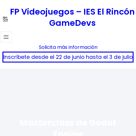
Saltar
FP Videojuegos – IES El Rincón
al
GameDevs
contenido
Solicita más información
Inscríbete desde el 22 de junio hasta el 3 de julio
Masterclass de Godot
Engine