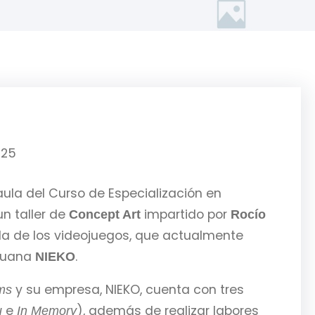
025
 aula del Curso de Especialización en
un taller de
impartido por
Concept Art
Rocío
da de los videojuegos, que actualmente
ituana
.
NIEKO
y su empresa, NIEKO, cuenta con tres
ms
e
), además de realizar labores
u
In Memory