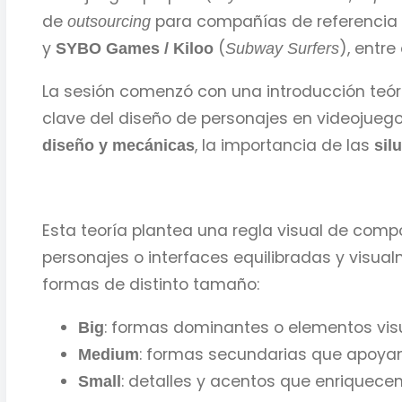
de
para compañías de referencia 
outsourcing
y
(
), entre 
SYBO Games / Kiloo
Subway Surfers
La sesión comenzó con una introducción teór
clave del diseño de personajes en videojueg
, la importancia de las
diseño y mecánicas
sil
Esta teoría plantea una regla visual de com
personajes o interfaces equilibradas y visua
formas de distinto tamaño:
: formas dominantes o elementos visu
Big
: formas secundarias que apoyan 
Medium
: detalles y acentos que enriquece
Small