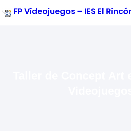
Saltar
FP Videojuegos – IES El Rin
al
contenido
Taller de Concept Art 
Videojuegos