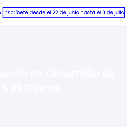
Inscríbete desde el 22 de junio hasta el 3 de julio
ón
zación en Desarrollo de
ES El Rincón