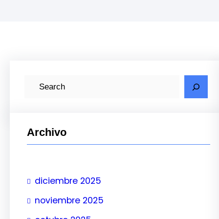
B
u
s
c
Archivo
a
r
diciembre 2025
noviembre 2025