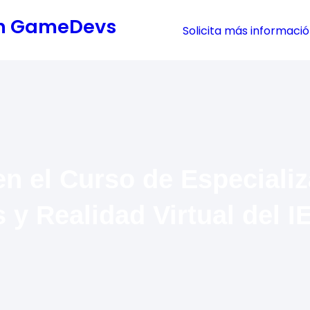
cón GameDevs
Solicita más informaci
en el Curso de Especiali
 y Realidad Virtual del I