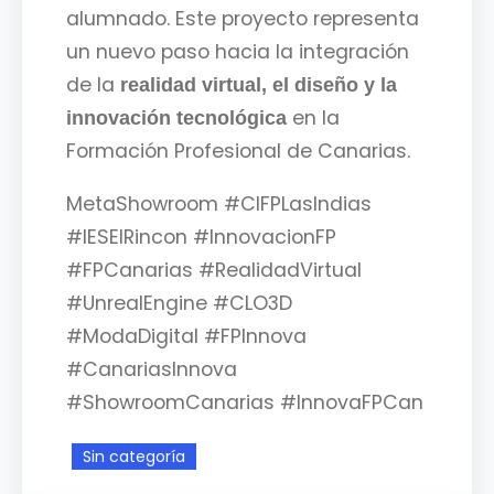
alumnado. Este proyecto representa
un nuevo paso hacia la integración
de la
realidad virtual, el diseño y la
en la
innovación tecnológica
Formación Profesional de Canarias.
MetaShowroom #CIFPLasIndias
#IESElRincon #InnovacionFP
#FPCanarias #RealidadVirtual
#UnrealEngine #CLO3D
#ModaDigital #FPInnova
#CanariasInnova
#ShowroomCanarias #InnovaFPCan
Sin categoría