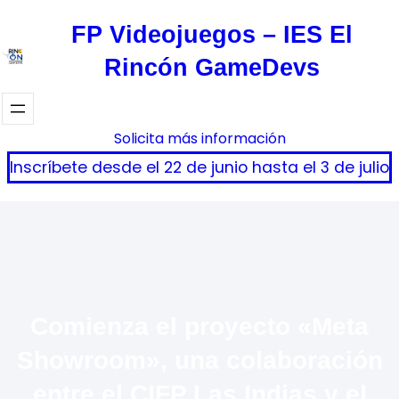
Saltar
FP Videojuegos – IES El
al
Rincón GameDevs
contenido
Solicita más información
Inscríbete desde el 22 de junio hasta el 3 de julio
Comienza el proyecto «Meta
Showroom», una colaboración
entre el CIFP Las Indias y el