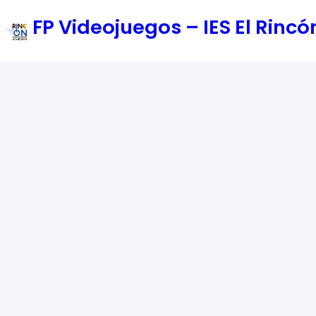
Saltar
FP Videojuegos – IES El Rin
al
contenido