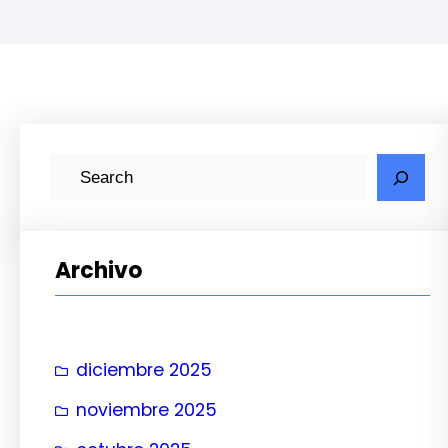
B
u
s
c
Archivo
a
r
diciembre 2025
noviembre 2025