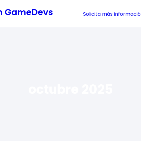
cón GameDevs
Solicita más informaci
octubre 2025